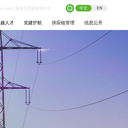
中文
EN
卓越人才
党建护航
供应链管理
信息公开
士后工作站
人才理念
职业成长
校园招聘
社会招聘
招聘动态
党建在线
教育实践
供应链介绍
供应链合作
基本信息
管理架构
人事薪酬
经营成果
重大事项